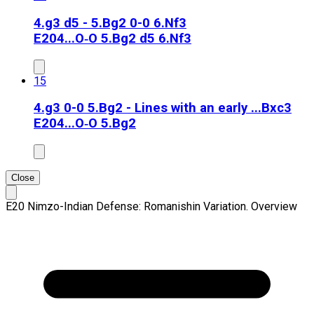
4.g3 d5 - 5.Bg2 0-0 6.Nf3
E20
4...O‑O 5.Bg2 d5 6.Nf3
15
4.g3 0-0 5.Bg2 - Lines with an early ...Bxc3
E20
4...O‑O 5.Bg2
Close
E20 Nimzo-Indian Defense: Romanishin Variation. Overview