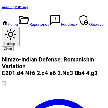
openings101
.org
Home
Repertoires
Feedback
Observer
Loading...
Close
Nimzo-Indian Defense: Romanishin
Variation
E20
1.d4 Nf6 2.c4 e6 3.Nc3 Bb4 4.g3