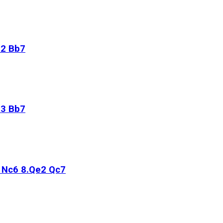
e2 Bb7
b3 Bb7
O Nc6 8.Qe2 Qc7