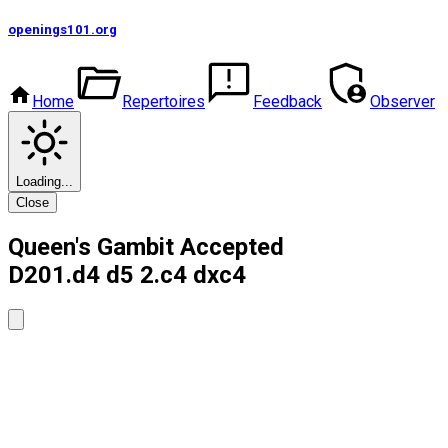
openings101
.org
Home
Repertoires
Feedback
Observer
Loading...
Close
Queen's Gambit Accepted
D20
1.d4 d5 2.c4 dxc4