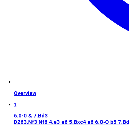
Overview
1
6.0-0 & 7.Bd3
D26
3.Nf3 Nf6 4.e3 e6 5.Bxc4 a6 6.O‑O b5 7.B